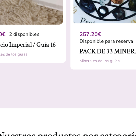
0
€
257.20
€
2 disponibles
Disponible para reserva
cio Imperial / Guía 16
PACK DE 33 MINE
es de los guías
Minerales de los guías