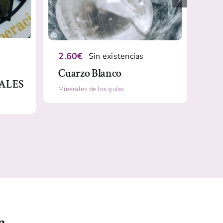
2.60
€
1.
Sin existencias
Cuarzo Blanco
Oj
RALES
Minerales de los guías
Mine