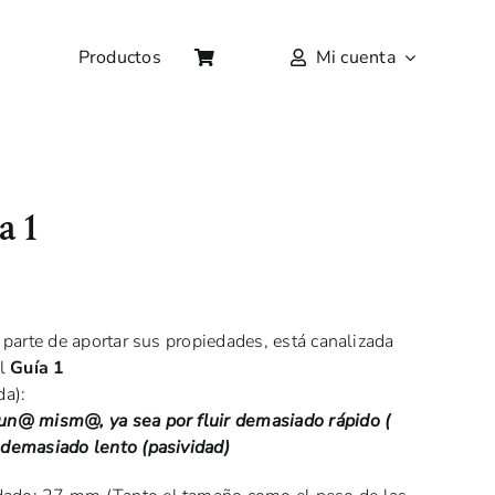
Productos
Mi cuenta
a 1
 parte de aportar sus propiedades, está canalizada
el
Guía 1
da):
un@ mism@, ya sea por fluir demasiado rápido (
 demasiado lento (pasividad)