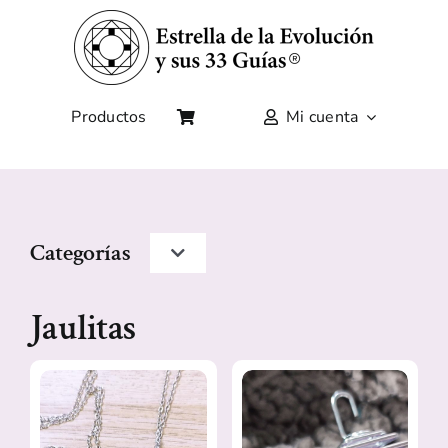
Saltar
al
contenido
Productos
Mi cuenta
Categorías
Toggle
Navigation
Minerales de los guías
Jaulitas
Jaulitas
La Estrella
Curso de la Estrella