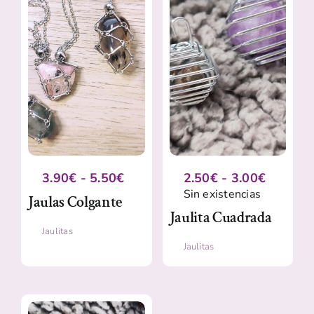
Complementos
Rango
Rango
3.90
€
-
5.50
€
2.50
€
-
3.00
€
de
de
Sin existencias
Jaulas Colgante
precios:
precios:
Jaulita Cuadrada
desde
desde
Jaulitas
3.90€
2.50€
Jaulitas
hasta
hasta
5.50€
3.00€